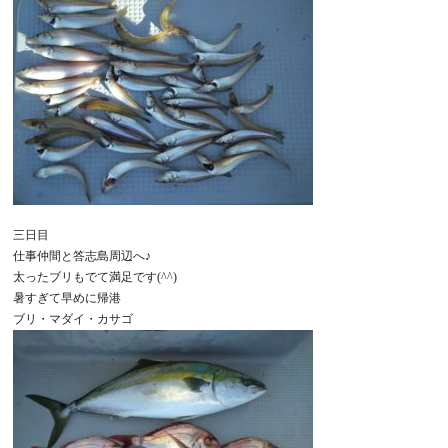
三日目
仕事仲間と答志島周辺へ♪
太ったブリもでて満足です(^^)
暑すぎて早めに帰港
ブリ・マダイ・カサゴ