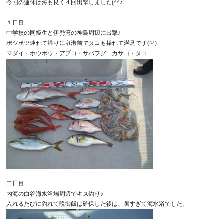
今回の連休は海も良く４回出撃しました(^^♪
１日目
中学校の同級生と伊勢湾の神島周辺に出撃♪
ポツポツ連れて帰りに泉港前でタコも採れて満足です(^^)
マダイ・ホウボウ・アブコ・サバフグ・カサゴ・タコ
二日目
内海の白谷海水浴場周辺でキス釣り♪
入れるたびに釣れて晩御飯は確保した後は、暑すぎて海水浴でした。